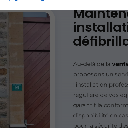
Mainten
installa
défibril
Au-delà de la
vente
proposons un servi
l'installation prof
régulière de vos é
garantit la conform
disponibilité en ca
pour la sécurité de