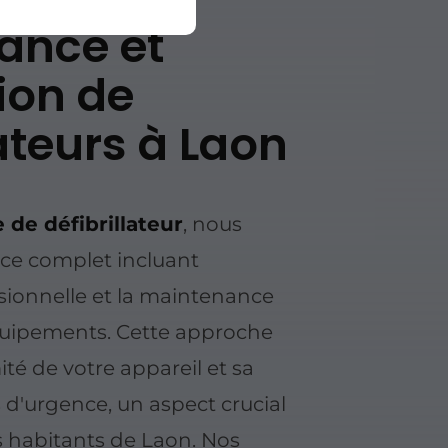
ance et
tion de
lateurs à Laon
 de défibrillateur
, nous
ce complet incluant
essionnelle et la maintenance
quipements. Cette approche
ité de votre appareil et sa
s d'urgence, un aspect crucial
s habitants de Laon. Nos