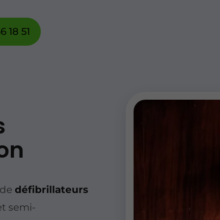
6 18 51
s
aon
 de
défibrillateurs
t semi-