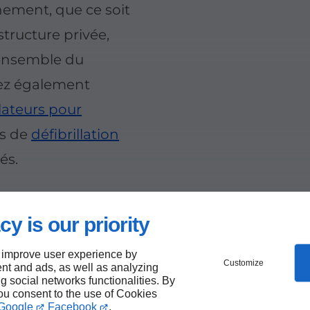
nement, que ce soit
tructure privée,
l'ensemble du
uvez également
llateurs pour
ns de
défibrillation
és.
complète de
chaque besoin
cy is our priority
 improve user experience by
Customize
nt and ads, as well as analyzing
ng social networks functionalities. By
you consent to the use of Cookies
Google
Facebook
.