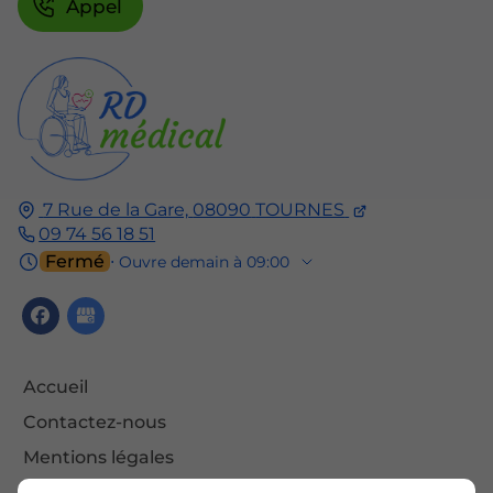
Appel
7 Rue de la Gare,
08090
TOURNES
09 74 56 18 51
Fermé
⋅ Ouvre demain à 09:00
Accueil
Contactez-nous
Mentions légales
Plan du site