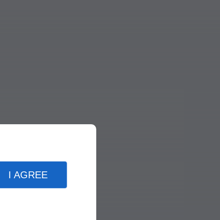
I AGREE
re et