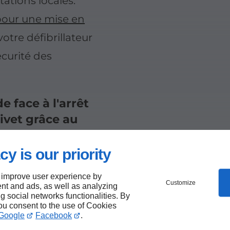
ations locales.
 pour une mise en
votre défibrillateur
écurité des
 face à l'arrêt
ivet grâce au
cy is our priority
 improve user experience by
Customize
nt and ads, as well as analyzing
ng social networks functionalities. By
Fournitu
you consent to the use of Cookies
Google
Facebook
.