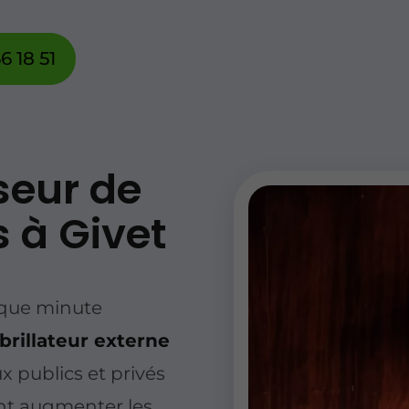
6 18 51
seur de
s à Givet
aque minute
brillateur externe
x publics et privés
nt augmenter les