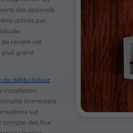
sons des appareils
 être utilisés par
édicale
t de rendre cet
u plus grand
 de défibrillateur
 installation
ionnalité immédiate
onseillons sur
t compte des flux