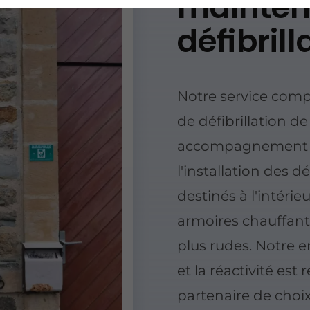
mainten
défibrill
Notre service comp
de défibrillation d
accompagnement c
l'installation des dé
destinés à l'intérieu
armoires chauffan
plus rudes. Notre 
et la réactivité est
partenaire de choix