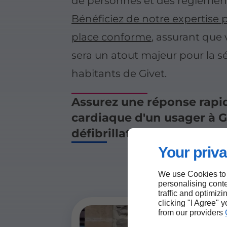
de personnes et des réglement
Bénéficiez de notre expertise
place conforme
, assurant que 
sera un atout majeur pour la s
habitants de Givet.
Assurez une réponse rapide
cardiaque d'un usager à G
défibrillateur.
Your priva
We use Cookies to
personalising conte
traffic and optimizi
clicking "I Agree" 
from our providers